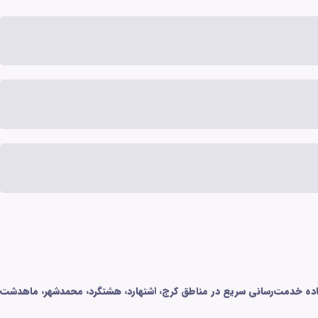
باسشویی بوش در استان البرز هستید، اینانلو سرویس با کد نمایندگی 70303 و تیمی مجرب و قطعات ۱۰۰٪ اورجینال، آماده خدمت‌رسانی سریع در مناطق کرج، اشتهارد، هشتگرد، محمدشهر، ماهدشت