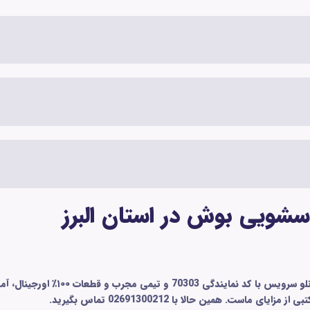
اسشویی بوش در استان البرز
اگر به‌دنبال تعمیر تخصصی ماشین ل
ت. همین حالا با 02691300212 تماس بگیرید.