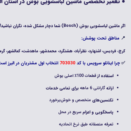
● تعمیر تخصصی ماشین لباسشویی بوش در استان البرز
اگر ماشین لباسشویی بوش (Bosch) شما دچار مشکل شده، نگران نباشید! اینانلو سرویس با بیش از 20 سال تجربه در تعمیر تخصصی لوازم خانگی بوش، آماده خدمت‌رسانی فوری در سراسر استان البرز است.
📍
مناطق تحت پوشش:
کرج، فردیس، اشتهارد، نظرآباد، هشتگرد، محمدشهر، ماهدشت، کمالشهر، گرمد
✅
چرا اینانلو سرویس با کد
703030
انتخاب اول مشتریان در البرز اس
استفاده از
قطعات 100٪ اصلی بوش
ارائه
گارانتی 6 ماهه
برای تمامی خدمات
تکنسین‌های
متخصص و خوش‌برخورد
پاسخگویی و اعزام
سریع در محل
تعرفه منصفانه طبق نرخ اتحادیه