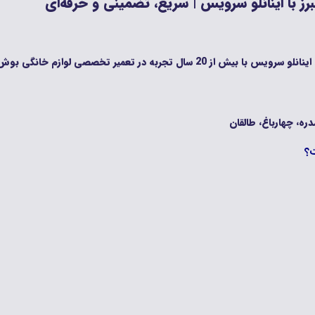
 با اینانلو سرویس | سریع، تضمینی و حرفه‌ای
ره، چهارباغ، طالقان
ت؟