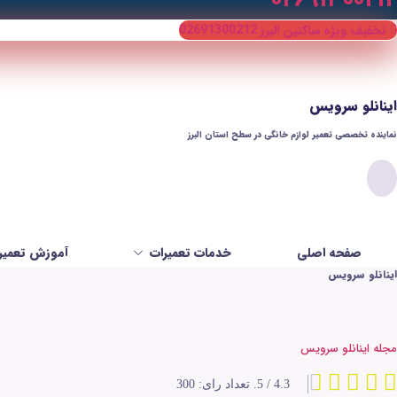
تخفیف ویژه ساکنین البرز 02691300212
اینانلو سرویس
نماینده تخصصی تعمیر لوازم خانگی در سطح استان البرز​
صفحه اصلی
خدمات تعمیرات
آموزش تعمیر 
اینانلو سرویس
مجله اینانلو سرویس
4.3
/ 5. تعداد رای:
300