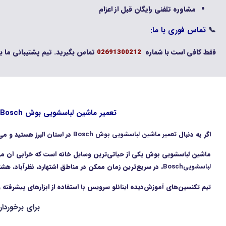
مشاوره تلفنی رایگان قبل از اعزام
📞
تماس فوری با ما:
فقط کافی است با شماره
تماس بگیرید. تیم پشتیبانی ما بلا
02691300212
تعمیر ماشین لباسشویی بوش Bosch در استان البرز | خدمات تخصصی و تضمینی اینانلو سرویس در اشتهارد، نظرآباد، هشتگرد، محمدشهر و ماهدشت
اگر به دنبال
تعمیر ماشین لباسشویی بوش Bosch
در استان البرز هستید و 
ماشین لباسشویی بوش یکی از حیاتی‌ترین وسایل خانه است که خرابی آن می‌تو
لباسشوییBosch
، در سریع‌ترین زمان ممکن در مناطق اشتهارد، نظرآباد، ه
تیم تکنسین‌های آموزش‌دیده اینانلو سرویس با استفاده از ابزارهای پیشرفته
برای برخوردا