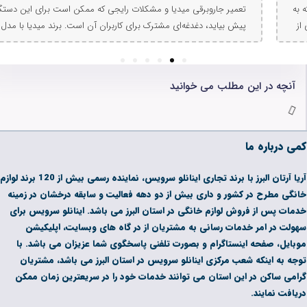
 مشکلات رایجی که ممکن است برای این دستگاه
تعمیر جاروبرقی لایف 
رک برای کاربران آن است. برند میدیا با مدل‌های
خدمات تخصصی اینانل
خیر محبوبیت زیادی کسب کرده است. اگرچه نگهداری
ابزارهای پیشرفته و 
تگاه را افزایش دهد، اما در صورت بروز خرابی، نیاز
خرابی موتور را رفع می
6
5
4
3
2
1
های مجرب ضروری است. در این مطلب، مشکلات
عملکرد بهتر، عمر مفید
خوانید
اروبرقی میدیا را بررسی می‌کنیم.
سرویس، از سلامت و ک
آریا آرتان البرز با برند تجاری اینانلو سرویس، نماینده رسمی بیش از 120 برند لوازم
 بیش از دو دهه فعالیت و سابقه درخشان در زمینه
نگی در استان البرز می باشد. اینانلو سرویس برای
به مشتریان از در گاه های وبسایت، اپلیکیشن
 بصورت تلفنی پاسخگوی شما عزیزان می باشد. با
ینانلو سرویس در استان البرز می باشد، مشتریان
ی توانند خدمات خود را در سریعترین زمان ممکن