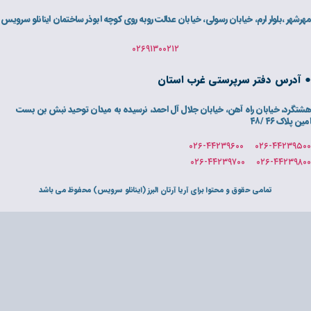
ی، خیابان عدالت روبه روی کوچه ابوذر ساختمان اینانلو سرویس
۰۲۶۹۱۳۰۰۲۱۲
غرب استان
ان جلال آل احمد، نرسیده به میدان توحید نبش بن بست
رای آریا آرتان البرز (اینانلو سرویس) محفوظ می باشد