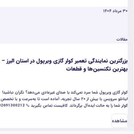
۲۰ مرداد ۱۴۰۴
مقالات
یر کولر گازی ویرپول در استان البرز –
بزرگ‌ترین نمایندگ
 قطعات
البرز
می‌کند یا صدای غیرعادی می‌دهد؟ نگران نباشید!
اگر جاروبرقی کندی‌تان م
اینانلو سرویس با بیش از ۲۰ سال تجربه، آماده است تا به‌سرعت و با تخصص بالا
داند. کافیست تماس بگیرید 📞 02691300212
مشکلات مثل کم شدن مک
الکترونیکی را سریع و با
مشاهده
هم داریم تا شما راحت ب
مطمئن‌ترین خدمات، فقط کافیه با شماره