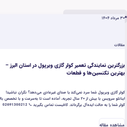
وازم خانگی
۲۰ مرداد ۱۴۰۴
مقالات
یر کولر گازی ویرپول در استان البرز –
بزرگ‌ترین نمایندگ
 قطعات
البرز
می‌کند یا صدای غیرعادی می‌دهد؟ نگران نباشید!
اگر جاروبرقی کندی‌تان م
اینانلو سرویس با بیش از ۲۰ سال تجربه، آماده است تا به‌سرعت و با تخصص بالا
داند. کافیست تماس بگیرید 📞 02691300212
مشکلات مثل کم شدن مک
الکترونیکی را سریع و با
هم داریم تا شما راحت ب
مشاهده مقاله
مطمئن‌ترین خدمات، فقط کافیه با شماره