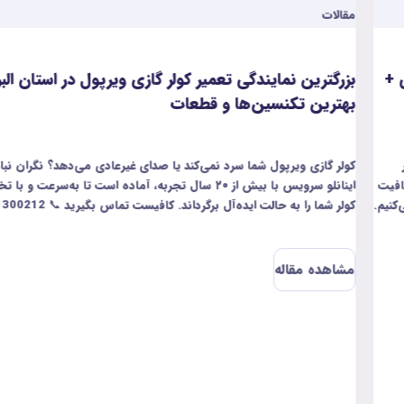
مقالات
یر کولر گازی ویرپول در استان البرز –
بزرگ‌ترین نمایندگ
 قطعات
البرز
می‌کند یا صدای غیرعادی می‌دهد؟ نگران نباشید!
اگر جاروبرقی کندی‌تان م
اینانلو سرویس با بیش از ۲۰ سال تجربه، آماده است تا به‌سرعت و با تخصص بالا
داند. کافیست تماس بگیرید 📞 02691300212
مشکلات مثل کم شدن مک
الکترونیکی را سریع و با
هم داریم تا شما راحت ب
مشاهده مقاله
مطمئن‌ترین خدمات، فقط کافیه با شماره