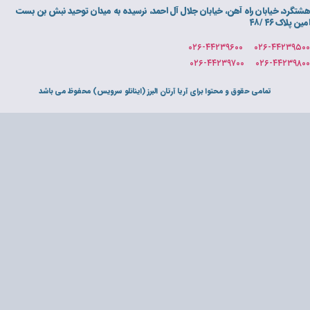
ان جلال آل احمد، نرسیده به میدان توحید نبش بن بست
رای آریا آرتان البرز (اینانلو سرویس) محفوظ می باشد