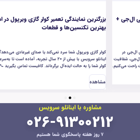
یر کولر گازی ویرپول در استان البرز –
بزرگ‌ترین نمایندگ
 قطعات
البرز
می‌کند یا صدای غیرعادی می‌دهد؟ نگران نباشید!
اگر جاروبرقی کندی‌تان م
اینانلو سرویس با بیش از ۲۰ سال تجربه، آماده است تا به‌سرعت و با تخصص بالا
داند. کافیست تماس بگیرید 📞 02691300212
مشکلات مثل کم شدن مک
الکترونیکی را سریع و با
مشاهده
هم داریم تا شما راحت ب
مطمئن‌ترین خدمات، فقط کافیه با شماره
3
2
1
ره با اینانلو سرویس
۰۲۶-۹۱۳۰۰