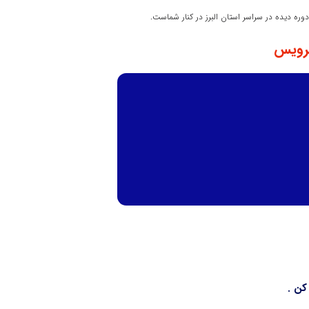
سرویس
کن .