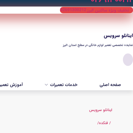
تخفیف ویژه ساکنین البرز 02691300212
اینانلو سرویس
نماینده تخصصی تعمیر لوازم خانگی در سطح استان البرز​
صفحه اصلی
خدمات تعمیرات
آموزش تعمیر 
اینانلو سرویس
/ فنکده/