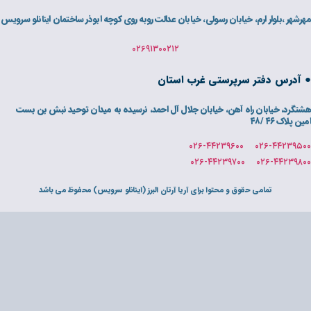
ی، خیابان عدالت روبه روی کوچه ابوذر ساختمان اینانلو سرویس
۰۲۶۹۱۳۰۰۲۱۲
غرب استان
ان جلال آل احمد، نرسیده به میدان توحید نبش بن بست
رای آریا آرتان البرز (اینانلو سرویس) محفوظ می باشد