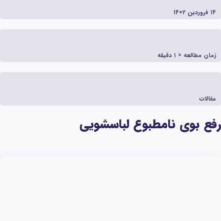
وع لباسشویی