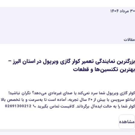
۲۰ مرداد ۱۴۰۴
مقالات
یر کولر گازی ویرپول در استان البرز –
بزرگ‌ترین نمایندگ
 قطعات
البرز
می‌کند یا صدای غیرعادی می‌دهد؟ نگران نباشید!
اگر جاروبرقی کندی‌تان م
اینانلو سرویس با بیش از ۲۰ سال تجربه، آماده است تا به‌سرعت و با تخصص بالا
داند. کافیست تماس بگیرید 📞 02691300212
مشکلات مثل کم شدن مک
الکترونیکی را سریع و با
مشاهده
هم داریم تا شما راحت ب
مطمئن‌ترین خدمات، فقط کافیه با شماره