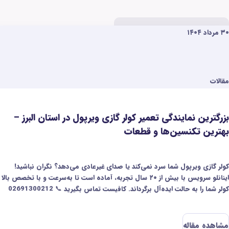
وازم خانگی
۲۰ مرداد ۱۴۰۴
مقالات
یر کولر گازی ویرپول در استان البرز –
بزرگ‌ترین نمایندگ
 قطعات
البرز
می‌کند یا صدای غیرعادی می‌دهد؟ نگران نباشید!
اگر جاروبرقی کندی‌تان م
اینانلو سرویس با بیش از ۲۰ سال تجربه، آماده است تا به‌سرعت و با تخصص بالا
داند. کافیست تماس بگیرید 📞 02691300212
مشکلات مثل کم شدن مک
الکترونیکی را سریع و با
هم داریم تا شما راحت ب
مشاهده مقاله
مطمئن‌ترین خدمات، فقط کافیه با شماره