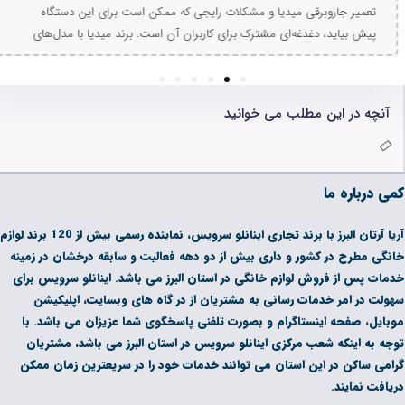
 مشکلات رایجی که ممکن است برای این دستگاه
تعمیر جاروبرقی لایف 
رک برای کاربران آن است. برند میدیا با مدل‌های
خدمات تخصصی اینانل
خیر محبوبیت زیادی کسب کرده است. اگرچه نگهداری
ابزارهای پیشرفته و 
تگاه را افزایش دهد، اما در صورت بروز خرابی، نیاز
خرابی موتور را رفع می
6
5
4
3
2
1
های مجرب ضروری است. در این مطلب، مشکلات
عملکرد بهتر، عمر مفید
خوانید
اروبرقی میدیا را بررسی می‌کنیم.
سرویس، از سلامت و ک
آریا آرتان البرز با برند تجاری اینانلو سرویس، نماینده رسمی بیش از 120 برند لوازم
 بیش از دو دهه فعالیت و سابقه درخشان در زمینه
نگی در استان البرز می باشد. اینانلو سرویس برای
به مشتریان از در گاه های وبسایت، اپلیکیشن
 بصورت تلفنی پاسخگوی شما عزیزان می باشد. با
ینانلو سرویس در استان البرز می باشد، مشتریان
ی توانند خدمات خود را در سریعترین زمان ممکن