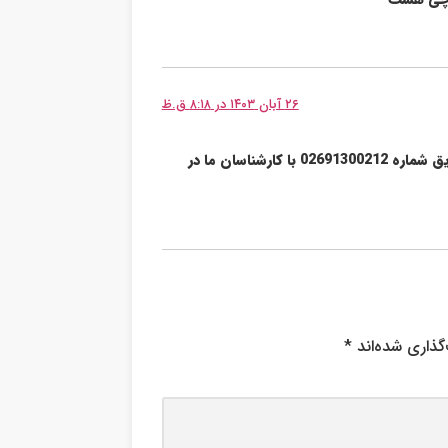
۲۶ آبان ۱۴۰۳ در ۸:۱۸ ق.ظ
دستگاه شما باید توسط کارشناس بررسی بشه. از طریق شماره 02691300212 با کارشناسان ما در
گذاری شده‌اند
*